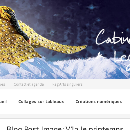
ues
Contact et agenda
Reg’Arts singuliers
ueil
Collages sur tableaux
Créations numériques
Blog Post Image:
V’la le printemps