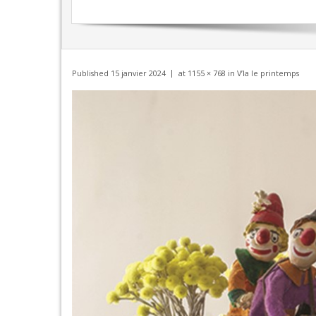
Published
15 janvier 2024
at
1155 × 768
in
V’la le printemps